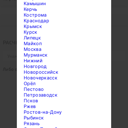
Аренда генератора без учета ГСМ.
Камышин
Керчь
Кострома
Под усадку
Краснодар
Крымск
Курск
Липецк
РАСЧЕТ РАССТОЯНИЯ ДОСТАВКИ
Майкоп
Москва
Мурманск
Нижний
Новгород
Либо отметьте место на карте:
Новороссийск
Новочеркасск
Орёл
Пестово
Петрозаводск
Псков
Ржев
Ростов-на-Дону
Рыбинск
Рязань