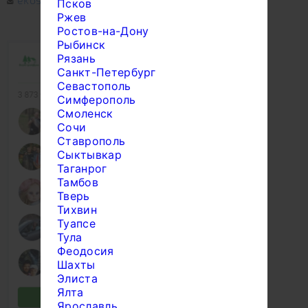
Псков
Ржев
Ростов-на-Дону
Рыбинск
Рязань
Санкт-Петербург
Севастополь
Симферополь
Смоленск
Сочи
Ставрополь
Сыктывкар
Таганрог
Тамбов
Тверь
Тихвин
Туапсе
Тула
Феодосия
Шахты
Элиста
Ялта
Ярославль