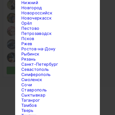
Нижний
Новгород
Новороссийск
Новочеркасск
Орёл
Пестово
Петрозаводск
Псков
Ржев
Ростов-на-Дону
Рыбинск
Рязань
Санкт-Петербург
Севастополь
Симферополь
Смоленск
Сочи
Ставрополь
Сыктывкар
Таганрог
Тамбов
Тверь