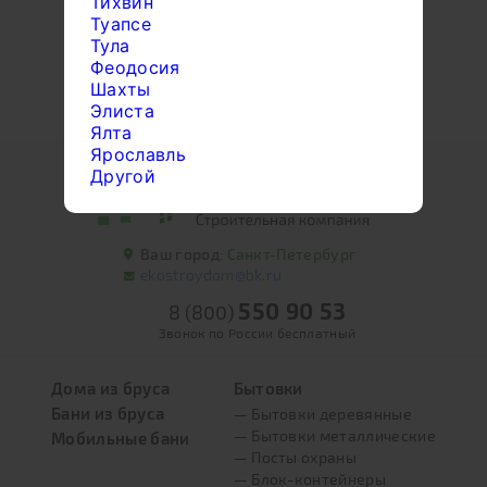
Тихвин
Туапсе
Тула
Феодосия
Шахты
Элиста
Ялта
Ярославль
Другой
Ваш город:
Санкт-Петербург
ekostroydom@bk.ru
550 90 53
8 (800)
Звонок по России бесплатный
Дома из бруса
Бытовки
Бани из бруса
— Бытовки деревянные
— Бытовки металлические
Мобильные бани
— Посты охраны
— Блок-контейнеры