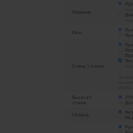
Оди
Черн
Обвязка:
Два
Черн
Пол
Пол:
Пол
Про
Про
Про
Теп
Стены 1 этажа:
Угло
Профили
венцам
90х140 
Высота 1
210
этажа:
Доп
На 
Сборка:
На 
Рул
Рул