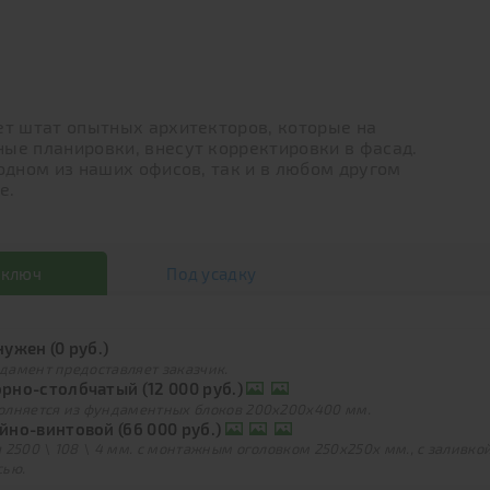
ет штат опытных архитекторов, которые на
ые планировки, внесут корректировки в фасад.
 одном из наших офисов, так и в любом другом
е.
 ключ
Под усадку
нужен (0 руб.)
дамент предоставляет заказчик.
рно-столбчатый (12 000 руб.)
олняется из фундаментных блоков 200х200х400 мм.
йно-винтовой (66 000 руб.)
 2500 \ 108 \ 4 мм. с монтажным оголовком 250х250х мм., с заливк
сью.