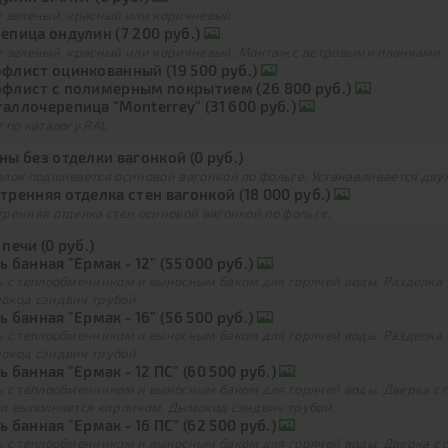
т зеленый, красный или коричневый
епица ондулин (7 200 руб.)
т зеленый, красный или коричневый. Монтаж с ветровыми планками.
флист оцинкованный (19 500 руб.)
флист с полимерным покрытием (26 800 руб.)
аллочерепица "Monterrey" (31 600 руб.)
 по каталогу RAL
ны без отделки вагонкой (0 руб.)
лок подшивается осиновой вагонкой по фольге. Устанавливается дву
тренняя отделка стен вагонкой (18 000 руб.)
ренняя отделка стен осиновой вагонкой по фольге.
 печи (0 руб.)
ь банная "Ермак - 12" (55 000 руб.)
ь с теплообменником и выносным баком для горячей воды. Разделка 
оход сэндвич трубой.
ь банная "Ермак - 16" (56 500 руб.)
ь с теплообменником и выносным баком для горячей воды. Разделка 
оход сэндвич трубой.
ь банная "Ермак - 12 ПС" (60 500 руб.)
ь с теплообменником и выносным баком для горячей воды. Дверка с
ки выполняется кирпичом. Дымоход сэндвич трубой.
ь банная "Ермак - 16 ПС" (62 500 руб.)
ь с теплообменником и выносным баком для горячей воды. Дверка с