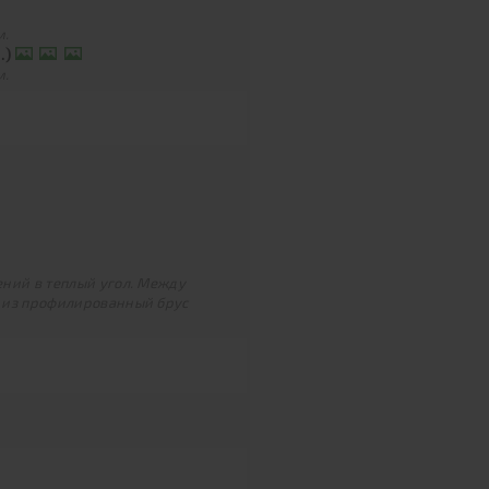
м.
.)
м.
ний в теплый угол. Между
 из профилированный брус