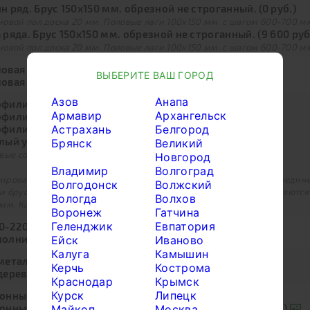
н ряд. Брус 150х150 мм. обрезной не строганный. (0 руб.)
овой пол доска 20 мм. Половые лаги 100х150 мм. с шагом 600-700 м
 ряда. Брус 150х150 мм. обрезной не строганный. (9 600 руб
овой пол доска 20 мм. Половые лаги 100х150 мм. с шагом 600-700 м
овая доска 27 мм. камерной сушки. (0 руб.)
ВЫБЕРИТЕ ВАШ ГОРОД
овая доска 36 мм. камерной сушки. (6 000 руб.)
Азов
Анапа
филированный брус 90х140мм (0 руб.)
Армавир
Архангельск
филированный брус 140х140 мм. (51 400 руб.)
Астрахань
Белгород
филированный брус 190х140мм (129 100 руб.)
лый угол (бесплатно) (0 руб.)
Брянск
Великий
вые соединения в Тёплый угол
Новгород
Владимир
Волгоград
рованный брус естественной влажности. Тип рубки угловых соедине
Волгодонск
Волжский
и бруса прокладывается утеплитель Джут. Перегородки выполняются
Вологда
Волхов
мм. Камерная сушка бруса по запросу.
Воронеж
Гатчина
Геленджик
Евпатория
0-2200 мм, 16 рядов профилированного бруса (0 руб.)
олнительный ряд бруса + 140 мм. (12 000 руб.)
Ейск
Иваново
Калуга
Камышин
металлические нагеля (гвозди 200 мм.) (0 руб.)
Керчь
Кострома
деревянные берёзовые нагеля (12 000 руб.)
Краснодар
Крымск
Курск
Липецк
онный утеплитель KNAUF Insulation 100 мм. (0 руб.)
онный утеплитель KNAUF Insulation 150 мм. (7 500 руб.)
Майкоп
Москва