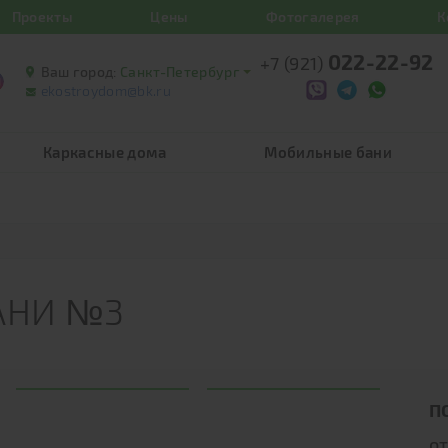
Проекты
Цены
Фотогалерея
К
022-22-92
+7 (921)
Ваш город:
Санкт-Петербург
ekostroydom@bk.ru
Каркасные дома
Мобильные бани
АНИ №3
П
о