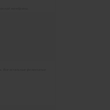
ционной мембраны.
ь. Все остальные филенчатые