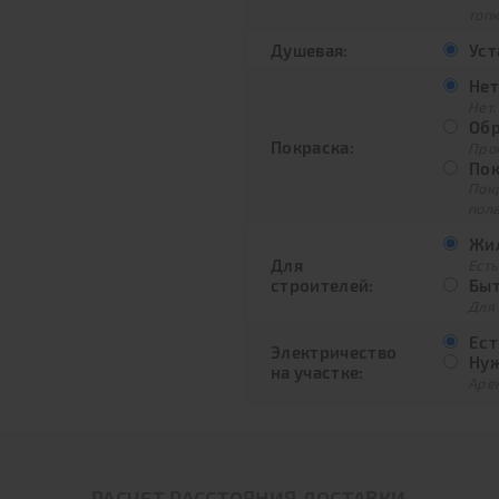
топ
Душевая:
Уст
Нет
Нет.
Обр
Покраска:
Про
Пок
Пок
пол
Жил
Для
Есть
строителей:
Быт
Для
Ест
Электричество
Нуж
на участке:
Арен
РАСЧЕТ РАССТОЯНИЯ ДОСТАВКИ