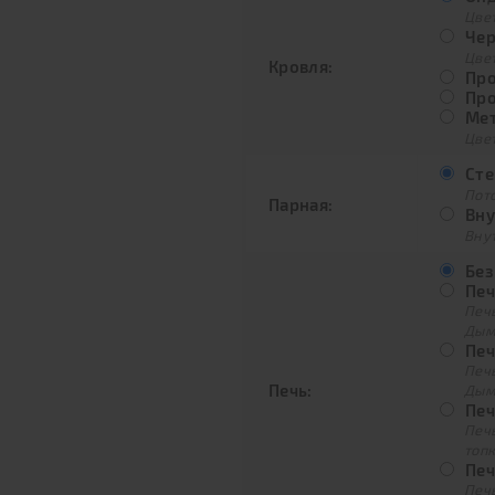
Цве
Чер
Цве
Кровля:
Про
Про
Мет
Цвет
Сте
Пото
Парная:
Вну
Внут
Без
Печ
Печ
Дым
Печ
Печ
Печь:
Дым
Печ
Печ
топ
Печ
Печ