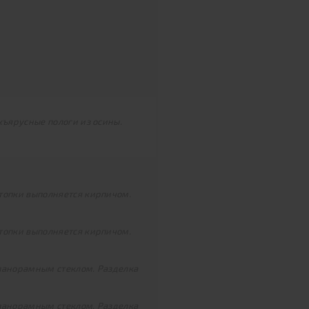
хъярусные пологи из осины.
топки выполняется кирпичом.
топки выполняется кирпичом.
 панорамным стеклом. Разделка
 панорамным стеклом. Разделка