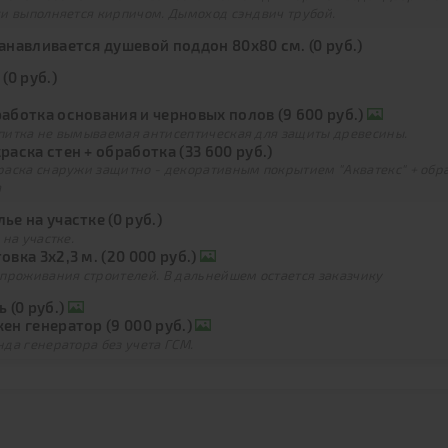
ки выполняется кирпичом. Дымоход сэндвич трубой.
анавливается душевой поддон 80х80 см. (0 руб.)
 (0 руб.)
аботка основания и черновых полов (9 600 руб.)
питка не вымываемая антисептическая для защиты древесины.
раска стен + обработка (33 600 руб.)
раска снаружи защитно - декоративным покрытием "Акватекс" + обра
а
ье на участке (0 руб.)
 на участке.
овка 3х2,3 м. (20 000 руб.)
 проживания строителей. В дальнейшем остается заказчику
ь (0 руб.)
ен генератор (9 000 руб.)
да генератора без учета ГСМ.