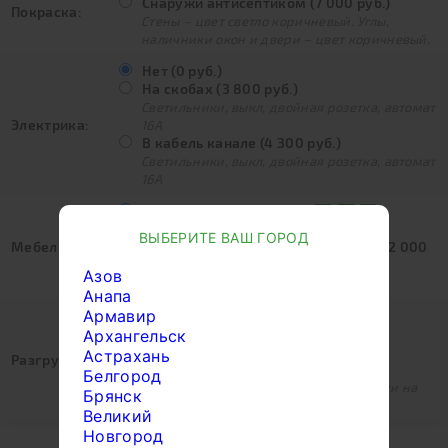
Снаружи антисептиком (7 000 руб.)
Покраска:
Стены – цвет светло коричневый. Углы,
наличники окон и двери – цвет коричневый.
Нет (0 руб.)
На скобах (3 800 руб.)
Светильники, выкл, двойная розетка, автомат
Электрика:
16А
В кабель канале (4 300 руб.)
Светильники, выкл, двойная розетка, автомат
16А
Стол и скамейка (0 руб.)
Устанавливаются в комнате отдыха
ВЫБЕРИТЕ ВАШ ГОРОД
Мебель:
Нужна дополнительная скамейка (2 000
руб.)
Азов
Устанавливается в душевую
Анапа
Армавир
Нет (0 руб.)
Заказчик предоставляет кран или
Архангельск
манипулятор для разгрузки
Астрахань
Разгрузка:
Сборка на месте (35 000 руб.)
Белгород
Если невозможен подъезд авто техники на
Брянск
участок для разгрузки
Великий
Новгород