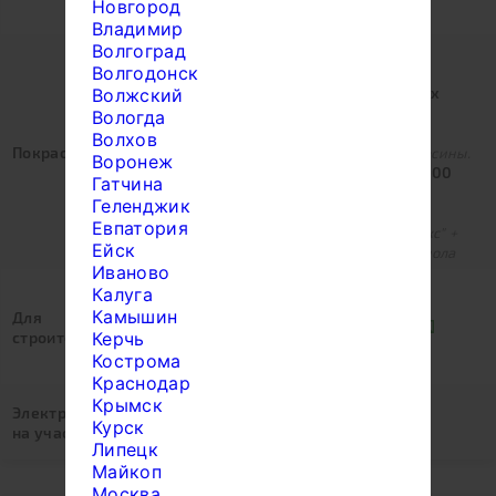
Новгород
Цвет по каталогу RAL
Владимир
Волгоград
Нет (0 руб.)
Волгодонск
Нет.
Обработка основания и черновых
Волжский
полов (10 000 руб.)
Вологда
Пропитка не вымываемая
Волхов
Покраска:
антисептическая для защиты древесины.
Воронеж
Покраска стен + обработка (34 000
Гатчина
руб.)
Геленджик
Покраска снаружи защитно -
Евпатория
декоративным покрытием "Акватекс" +
Ейск
обработка основания и чернового пола
Иваново
Жилье на участке (0 руб.)
Калуга
Есть на участке.
Камышин
Для
Бытовка 3х2,3 м. (18 000 руб.)
строителей:
Керчь
Для проживания строителей. В
Кострома
дальнейшем остается заказчику
Краснодар
Есть (0 руб.)
Крымск
Электричество
Нужен генератор (8 000 руб.)
Курск
на участке:
Аренда генератора без учета ГСМ.
Липецк
Майкоп
Москва