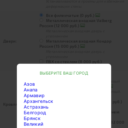
Устанавливаются в проемы для избежания
деформации стены.
Все филенчатые (0 руб.)
Металлическая входная Valberg
Россия (12 000 руб.)
Металлическая входная дверь с
утеплением
Двери:
Металлическая входная Кондор
Россия (15 000 руб.)
Металлическая входная дверь с
утеплением
ПВХ со стеклом (8 000 руб.)
Дверь ПВХ со стеклом.
ВЫБЕРИТЕ ВАШ ГОРОД
Ондулин SMART (0 руб.)
Цвет зеленый, красный или коричневый
Азов
Черепица ондулин (7 200 руб.)
Анапа
Цвет зеленый, красный или коричневый.
Армавир
Монтаж с ветровыми планками.
Архангельск
Профлист оцинкованный (19 800 руб.)
Кровля:
Астрахань
Профлист с полимерным покрытием
Белгород
(27 000 руб.)
Брянск
Металлочерепица "Monterrey" (32 000
Великий
руб.)