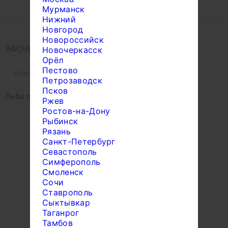
Мурманск
Под усадку
Нижний
Новгород
Новороссийск
РАСЧЕТ РАССТОЯНИЯ ДОСТАВКИ
Новочеркасск
Орёл
Пестово
Петрозаводск
Псков
Либо отметьте место на карте:
Ржев
Ростов-на-Дону
Рыбинск
Рязань
Санкт-Петербург
Севастополь
Симферополь
Смоленск
Сочи
Ставрополь
Сыктывкар
Таганрог
Тамбов