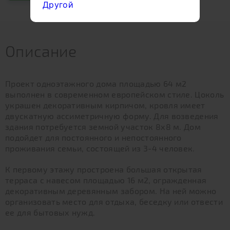
Другой
Описание
Проект одноэтажного дома площадью 64 м2
выполнен в современном европейском стиле. Цоколь
украшен декоративным кирпичом, кровля имеет
двускатную ассиметричную форму. Для возведения
здания потребуется земной участок 8х8 м. Дом
подойдет для постоянного и непостоянного
проживания семьи, состоящей из 3-4 человек.
К первому этажу простроена большая открытая
терраса с навесом площадью 16 м2, огражденная
декоративным деревянным забором. На ней можно
организовать место для отдыха, беседку или отвести
ее для бытовых нужд.