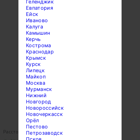
Геленджик
Евпатория
Ейск
Иваново
Калуга
Камышин
Керчь
Кострома
Краснодар
Крымск
Курск
Липецк
Майкоп
Москва
Мурманск
Нижний
Новгород
Новороссийск
Новочеркасск
Орёл
Пестово
Расстояние:
? км
Петрозаводск
Псков