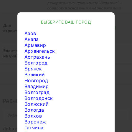
декоративным покрытием "Акватекс" +
обработка основания и чернового пола
Жилье на участке (0 руб.)
ВЫБЕРИТЕ ВАШ ГОРОД
Есть на участке.
Для
Бытовка 3х2,3 м. (18 000 руб.)
строителей:
Азов
Для проживания строителей. В
Анапа
дальнейшем остается заказчику
Армавир
Есть (0 руб.)
Архангельск
Электричество
Нужен генератор (8 000 руб.)
на участке:
Астрахань
Аренда генератора без учета ГСМ.
Белгород
Брянск
Великий
Под усадку
Новгород
Владимир
Волгоград
Волгодонск
РАСЧЕТ РАССТОЯНИЯ ДОСТАВКИ
Волжский
Вологда
Волхов
Воронеж
Гатчина
Либо отметьте место на карте: