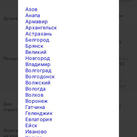
выполняется кирпичом. Дымоход сэндвич
трубой.
Азов
Анапа
Устанавливается душевой поддон
Душевая:
Армавир
80х80 см. (0 руб.)
Архангельск
Нет (0 руб.)
Астрахань
Нет.
Белгород
Обработка основания и черновых
Брянск
полов (15 000 руб.)
Великий
Пропитка не вымываемая
Новгород
Покраска:
антисептическая для защиты древесины.
Владимир
Покраска стен + обработка (50 400
руб.)
Волгоград
Покраска снаружи защитно -
Волгодонск
декоративным покрытием "Акватекс" +
Волжский
обработка основания и чернового пола
Вологда
Волхов
Жилье на участке (0 руб.)
Воронеж
Есть на участке.
Для
Гатчина
Бытовка 3х2,3 м. (20 000 руб.)
строителей:
Для проживания строителей. В
Геленджик
дальнейшем остается заказчику
Евпатория
Ейск
Есть (0 руб.)
Электричество
Иваново
Нужен генератор (9 000 руб.)
на участке: