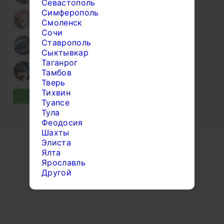
Севастополь
Симферополь
Смоленск
Сочи
Ставрополь
Сыктывкар
Таганрог
Тамбов
Тверь
Тихвин
Туапсе
Тула
Феодосия
Шахты
Элиста
Ялта
Ярославль
Другой